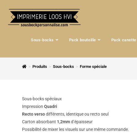
Sous-bocks
Pack bouteille
Pack canette
>
Produits
>
Sous-bocks
>
Forme spéciale
Sous-bocks spéciaux
Impression
Quadri
Recto verso
différents, identique ou recto seul
Carton absorbant
1,2mm
d’épaisseur
Possibilité de mixer les visuels sur une même commande.