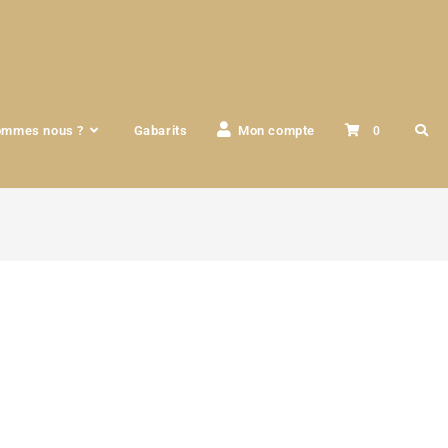
ommes nous ?
Gabarits
Mon compte
0