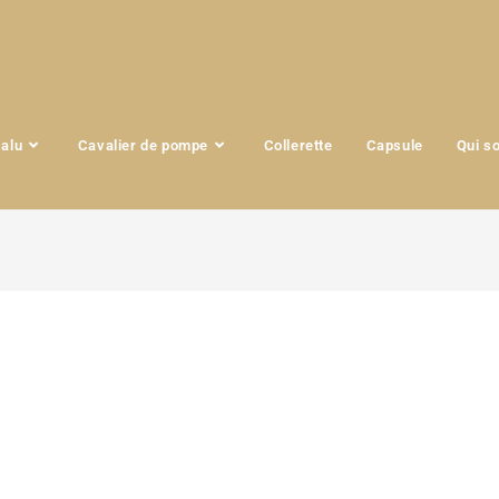
 alu
Cavalier de pompe
Collerette
Capsule
Qui s