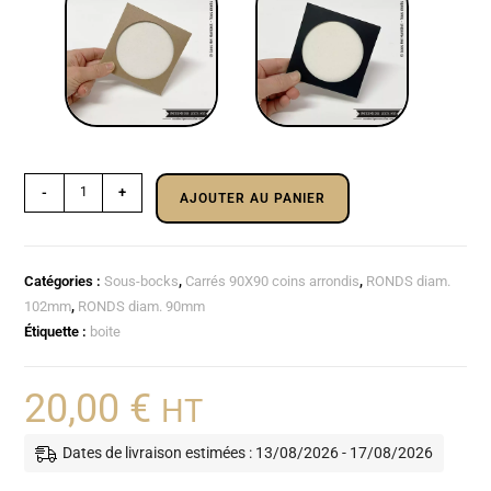
-
+
AJOUTER AU PANIER
Catégories :
Sous-bocks
,
Carrés 90X90 coins arrondis
,
RONDS diam.
102mm
,
RONDS diam. 90mm
Étiquette :
boite
20,00
€
HT
Dates de livraison estimées : 13/08/2026 - 17/08/2026